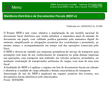
M&M Assessoria Contábil - Telefone (51)
3349-5050
Menu
Av.Assis Brasil,6656/1º andar -Bairro Sarandi -Porto Alegre -RS
Manifesto Eletrônico de Documentos Fiscais (MDF-e)
Publicada em 14/09/2012 às 15:00h
O Projeto MDF-e tem como objetivo a implantação de um modelo nacional de
documento fiscal eletrônico que venha substituir a sistemática atual de emissão do
documento em papel, com validade jurídica garantida pela assinatura digital do
emitente, simplificando as obrigações acessórias dos contribuintes e permitindo, ao
mesmo tempo, o acompanhamento em tempo real das operações comerciais pelo
Fisco.
O MDF-e deverá ser emitido por empresas prestadoras de serviço de transporte para
prestações com mais de um conhecimento de transporte ou pelas demais empresas
nas operações, cujo transporte seja realizado em veículos próprios, arrendados, ou
mediante contratação de transportador autônomo de cargas, com mais de uma nota
fiscal.
A finalidade do MDF-e é agilizar o registro em lote de documentos fiscais em trânsito
e identificar a unidade de carga utilizada e demais características do transporte.
Autorização de uso do MDF-e implicará em registro posterior dos eventos, nos
documentos fiscais eletrônicos nele relacionados.
Fonte: SEFAZ/RS.