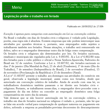
M&M Assessoria Contábil - Telefone (51)
3349-5050
Menu
Av.Assis Brasil,6656/1º andar -Bairro Sarandi -Porto Alegre -RS
Legislação proíbe o trabalho em feriado
Publicada em 16/09/2012 às 17:00h
Exceção é apenas para categorias com autorização em Lei ou convenção coletiva
No Brasil o trabalho em dias de feriados civis e religiosos é vedado pela Legislação,
porém, essa regra não é absoluta. Existem empresas que não podem interromper suas
atividades por questões técnicas e, portanto, seus empregados estão sujeitos a
trabalharem também nos feriados. Nessas situações, o trabalho será remunerado em
dobro, salvo se o empregador determinar outro dia de folga como compensação.
Os feriados civis e religiosos são determinados por leis. Os feriados nacionais,
estaduais e municipais são regulados pela Lei n. 9.093/95. Já a Lei nº 6.802/80 trata
dos feriados para o culto público e oficial a Nossa Senhora Aparecida, Padroeira do
Brasil em 12 de outubro. Conforme a Lei n. 10.607/02, são feriados nacionais os
dias 1º de janeiro (Dia Mundial da Paz), 21 de abril (Tiradentes), 1º de maio (Dia do
Trabalho), 7 de setembro (Independência do Brasil), 2 de novembro (Finados), 15
de novembro (Proclamação da República) e 25 de dezembro (Natal).
A Lei nº 11.603/07 permite o trabalho aos domingos nas atividades do comércio em
geral, observada a legislação municipal, assim como nos feriados, desde que
autorizado em convenção coletiva de trabalho. Ainda de acordo com essa lei, os
trabalhadores domésticos também passaram a ter direito aos feriados civis e
religiosos. Portanto, se trabalharem nesses dias, o empregador deve proceder com o
pagamento do dia em dobro ou conceder ao empregado doméstico uma folga
compensatória em outro dia da semana.
Vale destacar que se não houver autorização em lei ou convenção coletiva, o
trabalho em dias de feriados nacional ou religioso é vedado e, portanto, não há que
se falar em acordo verbal para compensação de qualquer natureza ou pagamento em
dobro, sofrendo a empresa as penalidades previstas decorrentes do descumprimento