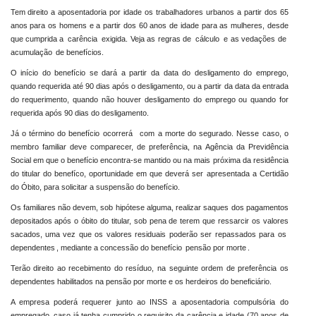
Tem direito a aposentadoria por idade os trabalhadores urbanos a partir dos 65
anos para os homens e a partir dos 60 anos de idade para as mulheres, desde
que cumprida a
carência
exigida. Veja as regras de
cálculo
e as vedações de
acumulação
de benefícios.
O início do benefício se dará a partir da data do desligamento do emprego,
quando requerida até 90 dias após o desligamento, ou a partir da data da entrada
do requerimento, quando não houver desligamento do emprego ou quando for
requerida após 90 dias do desligamento.
Já o término do benefício ocorrerá
com a morte do segurado. Nesse caso, o
membro familiar deve comparecer, de preferência, na Agência da Previdência
Social em que o benefício encontra-se mantido ou na mais próxima da residência
do titular do benefíco, oportunidade em que deverá ser apresentada a Certidão
do Óbito, para solicitar a suspensão do benefício.
Os familiares não devem, sob hipótese alguma, realizar saques dos pagamentos
depositados após o óbito do titular, sob pena de terem que ressarcir os valores
sacados, uma vez que os valores residuais poderão ser repassados para os
dependentes
, mediante a concessão do benefício
pensão por morte
.
Terão direito ao recebimento do resíduo, na seguinte ordem de preferência os
dependentes habilitados na pensão por morte e os herdeiros do beneficiário.
A empresa poderá requerer junto ao INSS a aposentadoria compulsória do
empregado, caso já tenha cumprido o requisito da carência e idade (70 anos de