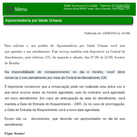
M&M Assessoria Contábil - Telefone (51)
3349-5050
Menu
Av.Assis Brasil,6656/1º andar -Bairro Sarandi -Porto Alegre -RS
Aposentadoria por Idade Urbana
Publicada em 13/08/2014 às 14:00h
Para solicitar o seu pedido de Aposentadoria por Idade Urbana você tem
que agendar o seu atendimento. Esse serviço também está disponível na Central de
Atendimento, pelo telefone 135, de segunda à sábado, das 07:00 às 22:00, horário
de Brasília.
Na impossibilidade de comparecimento no dia e horário, você deve
remarcar o seu atendimento por meio da Central de Atendimento 135.
É importante esclarecer que a remarcação pode ser realizada uma única vez e
que deve ocorrer antes do horário agendado, pois do contrário será agendado
um novo atendimento. Em caso de antecipação da data do atendimento, será
mantida a Data de Entrada do Requerimento - DER. Já no caso de prorrogação,
a Data de Entrada do Requerimento será a nova data agendada.
Esses são os
documentos
que deverão ser apresentados no dia do seu
atendimento.
Fique Atento!