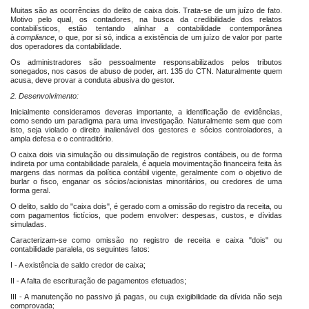
Muitas são as ocorrências do delito de caixa dois. Trata-se de um juízo de fato.
Motivo pelo qual, os contadores, na busca da credibilidade dos relatos
contabilísticos, estão tentando alinhar a contabilidade contemporânea
à
compliance
, o que, por si só, indica a existência de um juízo de valor por parte
dos operadores da contabilidade.
Os administradores são pessoalmente responsabilizados pelos tributos
sonegados, nos casos de abuso de poder, art. 135 do CTN. Naturalmente quem
acusa, deve provar a conduta abusiva do gestor.
2. Desenvolvimento:
Inicialmente consideramos deveras importante, a identificação de evidências,
como sendo um paradigma para uma investigação. Naturalmente sem que com
isto, seja violado o direito inalienável dos gestores e sócios controladores, a
ampla defesa e o contraditório.
O caixa dois via simulação ou dissimulação de registros contábeis, ou de forma
indireta por uma contabilidade paralela, é aquela movimentação financeira feita às
margens das normas da política contábil vigente, geralmente com o objetivo de
burlar o fisco, enganar os sócios/acionistas minoritários, ou credores de uma
forma geral.
O delito, saldo do "caixa dois", é gerado com a omissão do registro da receita, ou
com pagamentos fictícios, que podem envolver: despesas, custos, e dívidas
simuladas.
Caracterizam-se como omissão no registro de receita e caixa "dois" ou
contabilidade paralela, os seguintes fatos:
I - A existência de saldo credor de caixa;
II - A falta de escrituração de pagamentos efetuados;
III - A manutenção no passivo já pagas, ou cuja exigibilidade da dívida não seja
comprovada;