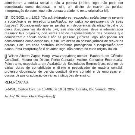
administram a cédula social e não a pessoa jurídica, logo, não pode ser
considerada como despesas, e sim, um direito de reaver as perdas.
Interpretação do autor, logo, não consta grafado no texto original da lei).
[2]
CC/2002,
art. 1.016
: "
Os administradores respondem solidariamente perante
a sociedade e os terceiros prejudicados, por culpa no desempenho de suas
funções".
(Considerando que as perdas em decorrência da elisão fiscal e do
caixa dois, para fins do direito civil, são atos culposos, deve o administrador
ressarcir tais prejuízos, pois estes são de responsabilidade das pessoas que
administram a cédula social e não as pessoas jurídicas, logo, não podem ser
consideradas como despesas, e sim, um direito da pessoa jurídica de reaver as
perdas. Pois, em caso contrário, estaríamos prestigiando a locupletação sem
causa. Esta interpretação é do autor, logo, não consta no texto original da lei).
[i]
Wilson Alberto Zappa Hoog
, www.zappahoog.com.br; Bacharel em Ciências
Contábeis, Mestre em Direito, Perito Contador; Auditor, Consultor Empresarial,
Palestrante, especialista em Avaliação de Sociedades Empresárias, escritor de
várias obras de contabilidade e direito e pesquisador de matéria contábil,
professor-doutrinador de perícia contábil, direito contábil e de empresas em
cursos de pós-graduação de várias instituições de ensino.
REFERÊNCIAS:
BRASIL. Código Civil. Lei 10.406, de 10.01.2002. Brasília, DF: Senado, 2002.
Por Prof. Me. Wilson Alberto Zappa Hoog
[i]