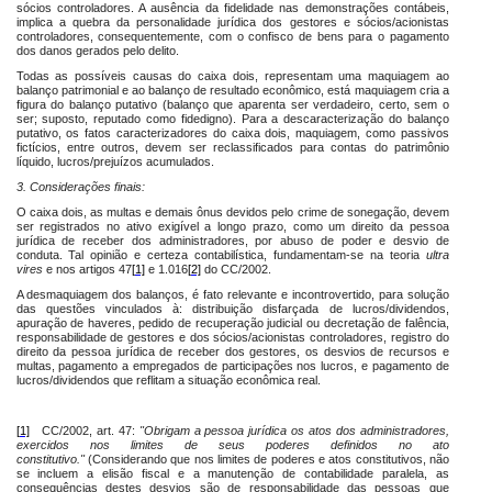
sócios controladores. A ausência da fidelidade nas demonstrações contábeis,
implica a quebra da personalidade jurídica dos gestores e sócios/acionistas
controladores, consequentemente, com o confisco de bens para o pagamento
dos danos gerados pelo delito.
Todas as possíveis causas do caixa dois, representam uma maquiagem ao
balanço patrimonial e ao balanço de resultado econômico, está maquiagem cria a
figura do balanço putativo (balanço que aparenta ser verdadeiro, certo, sem o
ser; suposto, reputado como fidedigno). Para a descaracterização do balanço
putativo, os fatos caracterizadores do caixa dois, maquiagem, como passivos
fictícios, entre outros, devem ser reclassificados para contas do patrimônio
líquido, lucros/prejuízos acumulados.
3. Considerações finais:
O caixa dois, as multas e demais ônus devidos pelo crime de sonegação, devem
ser registrados no ativo exigível a longo prazo, como um direito da pessoa
jurídica de receber dos administradores, por abuso de poder e desvio de
conduta. Tal opinião e certeza contabilística, fundamentam-se na teoria
ultra
vires
e nos artigos 47
[1]
e 1.016
[2]
do CC/2002.
A desmaquiagem dos balanços, é fato relevante e incontrovertido, para solução
das questões vinculados à: distribuição disfarçada de lucros/dividendos,
apuração de haveres, pedido de recuperação judicial ou decretação de falência,
responsabilidade de gestores e dos sócios/acionistas controladores, registro do
direito da pessoa jurídica de receber dos gestores, os desvios de recursos e
multas, pagamento a empregados de participações nos lucros, e pagamento de
lucros/dividendos que reflitam a situação econômica real.
[1]
CC/2002, art. 47
:
"Obrigam a pessoa jurídica os atos dos administradores,
exercidos nos limites de seus poderes definidos no ato
constitutivo."
(Considerando que nos limites de poderes e atos constitutivos, não
se incluem a elisão fiscal e a manutenção de contabilidade paralela, as
consequências destes desvios são de responsabilidade das pessoas que