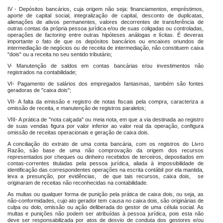
IV - Depósitos bancários, cuja origem não seja: financiamentos, empréstimos,
aporte de capital social, integralização de capital, desconto de duplicatas,
alienações de ativos permanentes, valores decorrentes de transferência de
outras contas da própria pessoa jurídica e/ou de suas coligadas ou controladas,
operações de
factoring
entre outras hipóteses análogas e lícitas. É deveras
importante o fato de que os depósitos bancários ou encaixes oriundos de
intermediação de negócios ou de receita de intermediação, não constituem caixa
"dois" ou a receita no seu sentido tributário;
V- Manutenção de saldos em contas bancárias e/ou investimentos não
registrados na contabilidade;
VI- Pagamento de salários dos empregados fantasmas, também são fontes
geradoras de "caixa dois";
VII- A falta da emissão e registro de notas fiscais pela compra, caracteriza a
omissão de receita, e manutenção de registros paralelos;
VIII- A prática de "nota calçada" ou meia nota, em que a via destinada ao registro
de suas vendas figura por valor inferior ao valor real da operação, configura
omissão de receitas operacionais e geração de caixa dois.
A conciliação do extrato de uma conta bancária, com os registros do Livro
Razão, são base de uma não comprovação da origem dos recursos
representados por cheques ou dinheiro recebidos de terceiros, depositados em
contas-correntes tituladas pela pessoa jurídica, aliada à impossibilidade de
identificação das correspondentes operações na escrita contábil por ela mantida,
leva a presunção, por evidências, de que tais recursos, caixa dois, se
originaram de receitas não reconhecidas na contabilidade.
As multas ou qualquer forma de punição pela prática de caixa dois, ou seja, as
não-conformidades, cujo ato gerador tem causa no caixa dois, são originárias de
culpa ou dolo, omissão ou ação deliberada do gestor de uma célula social. As
multas e punições não podem ser atribuídas à pessoa jurídica, pois esta não
deve ser responsabilizada por atos de desvio de conduta dos gestores e/ou