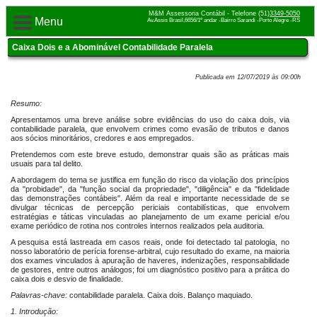
M&M Assessoria Contábil - Telefone (51)
3349-5050
Menu
Av.Assis Brasil,6656/1º andar -Bairro Sarandi -Porto Alegre -RS
Caixa Dois e a Abominável Contabilidade Paralela
Publicada em 12/07/2019 às 09:00h
Resumo:
Apresentamos uma breve análise sobre evidências do uso do caixa dois, via
contabilidade paralela, que envolvem crimes como evasão de tributos e danos
aos sócios minoritários, credores e aos empregados.
Pretendemos com este breve estudo, demonstrar quais são as práticas mais
usuais para tal delito.
A abordagem do tema se justifica em função do risco da violação dos princípios
da "probidade", da "função social da propriedade", "diligência" e da "fidelidade
das demonstrações contábeis". Além da real e importante necessidade de se
divulgar técnicas de percepção periciais contabilísticas, que envolvem
estratégias e táticas vinculadas ao planejamento de um exame pericial e/ou
exame periódico de rotina nos controles internos realizados pela auditoria.
A pesquisa está lastreada em casos reais, onde foi detectado tal patologia, no
nosso laboratório de perícia forense-arbitral, cujo resultado do exame, na maioria
dos exames vinculados à apuração de haveres, indenizações, responsabilidade
de gestores, entre outros análogos; foi um diagnóstico positivo para a prática do
caixa dois e desvio de finalidade.
Palavras-chave:
contabilidade paralela. Caixa dois. Balanço maquiado.
1. Introdução: