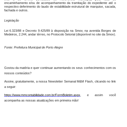
encaminhamento e/ou de acompanhamento da tramitação do expediente até o
respectivo deferimento do laudo de estabilidade estrutural de marquise, sacada,
fachada e outros.
Legislação
Lei 6.323/88 e Decreto 9.425/89 à disposição na Smov, na avenida Borges de
Medeiros, 2.244, andar térreo, no Protocolo Setorial (disponível no site da Smov).
Fonte: Prefeitura Municipal de Porto Alegre
Gostou da matéria e quer continuar aumentando os seus conhecimentos com os
nossos conteúdos?
Assine, gratuitamente, a nossa Newsletter Semanal M&M Flash, clicando no link
a seguir:
https://www.mmcontabilidade.com.br/FormBoletim.aspx
, e assim você
acompanha as nossas atualizações em primeira mão!