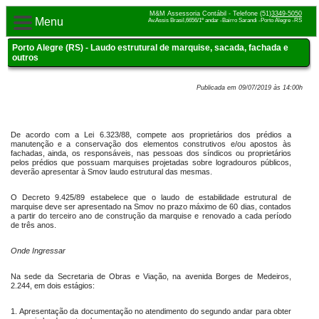
M&M Assessoria Contábil - Telefone (51)
3349-5050
Menu
Av.Assis Brasil,6656/1º andar -Bairro Sarandi -Porto Alegre -RS
Porto Alegre (RS) - Laudo estrutural de marquise, sacada, fachada e
outros
Publicada em 09/07/2019 às 14:00h
De acordo com a Lei 6.323/88, compete aos proprietários dos prédios a
manutenção e a conservação dos elementos construtivos e/ou apostos às
fachadas, ainda, os responsáveis, nas pessoas dos síndicos ou proprietários
pelos prédios que possuam marquises projetadas sobre logradouros públicos,
deverão apresentar à Smov laudo estrutural das mesmas.
O Decreto 9.425/89 estabelece que o laudo de estabilidade estrutural de
marquise deve ser apresentado na Smov no prazo máximo de 60 dias, contados
a partir do terceiro ano de construção da marquise e renovado a cada período
de três anos.
Onde Ingressar
Na sede da Secretaria de Obras e Viação, na avenida Borges de Medeiros,
2.244, em dois estágios:
1.
Apresentação da documentação no atendimento do segundo andar para obter