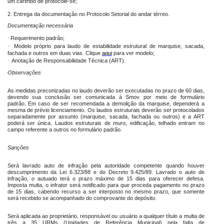
um carimbo de protocole-se;
2.
Entrega da documentação no Protocolo Setorial do andar térreo.
Documentação necessária
·
Requerimento padrão;
·
Modelo próprio para laudo de estabilidade estrutural de marquise, sacada,
fachada e outros em duas vias. Clique
aqui
para ver modelo;
·
Anotação de Responsabilidade Técnica (ART).
Observações
As medidas preconizadas no laudo deverão ser executadas no prazo de 60 dias,
devendo sua conclusão ser comunicada à Smov por meio de formulário
padrão. Em caso de ser recomendada a demolição da marquise, dependerá a
mesma de prévio licenciamento. Os laudos estruturais deverão ser protocolados
separadamente por assunto (marquise, sacada, fachada ou outros) e a ART
poderá ser única. Laudos estruturais de muro, edificação, telhado entram no
campo referente a outros no formulário padrão.
Sanções
Será lavrado auto de infração pela autoridade competente quando houver
descumprimento da Lei 6.323/88 e do Decreto 9.425/89. Lavrado o auto de
infração, o autuado terá o prazo máximo de 15 dias para oferecer defesa.
Imposta multa, o infrator será notificado para que proceda pagamento no prazo
de 15 dias, cabendo recurso a ser interposto no mesmo prazo, que somente
será recebido se acompanhado do comprovante do depósito.
Será aplicada ao proprietário, responsável ou usuário a qualquer título a multa de
três a 35 URMs (Unidades de Referência Municipal) pela falta de